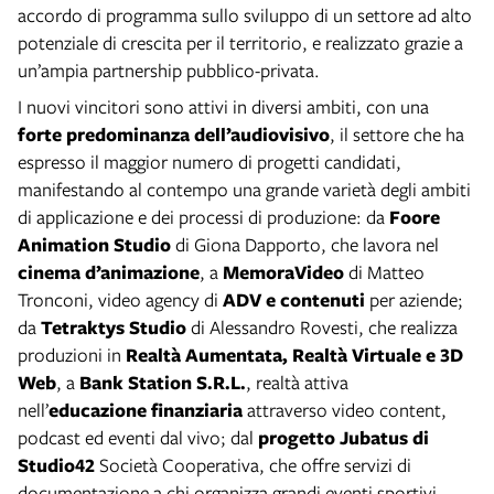
accordo di programma sullo sviluppo di un settore ad alto
potenziale di crescita per il territorio, e realizzato grazie a
un’ampia partnership pubblico-privata.
I nuovi vincitori sono attivi in diversi ambiti, con una
forte predominanza dell’audiovisivo
, il settore che ha
espresso il maggior numero di progetti candidati,
manifestando al contempo una grande varietà degli ambiti
di applicazione e dei processi di produzione: da
Foore
Animation Studio
di Giona Dapporto, che lavora nel
cinema d’animazione
, a
MemoraVideo
di Matteo
Tronconi, video agency di
ADV e contenuti
per aziende;
da
Tetraktys Studio
di Alessandro Rovesti, che realizza
produzioni in
Realtà Aumentata, Realtà Virtuale e 3D
Web
, a
Bank Station S.R.L.
, realtà attiva
nell’
educazione finanziaria
attraverso video content,
podcast ed eventi dal vivo; dal
progetto Jubatus di
Studio42
Società Cooperativa, che offre servizi di
documentazione a chi organizza grandi eventi sportivi,