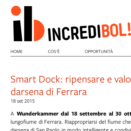
HOME
COS'È
OPPORTUNITÀ
Smart Dock: ripensare e valor
darsena di Ferrara
18 set 2015
Wunderkammer
dal 18 settembre al 30 ot
A
lungofiume di Ferrara. Riappropriarsi del fiume che 
darsena di San Paolo in modo intelligente e condivis