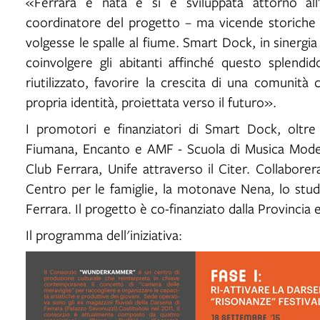
«Ferrara è nata e si è sviluppata attorno al
coordinatore del progetto – ma vicende storiche 
volgesse le spalle al fiume. Smart Dock, in sinergia
coinvolgere gli abitanti affinché questo splend
riutilizzato, favorire la crescita di una comunità 
propria identità, proiettata verso il futuro».
I promotori e finanziatori di Smart Dock, oltre 
Fiumana, Encanto e AMF - Scuola di Musica Mo
Club Ferrara, Unife attraverso il Citer. Collaborera
Centro per le famiglie, la motonave Nena, lo stu
Ferrara. Il progetto è co-finanziato dalla Provincia
Il programma dell'iniziativa: