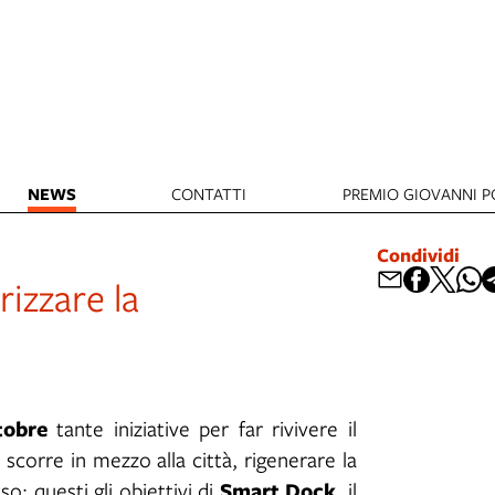
NEWS
CONTATTI
PREMIO GIOVANNI PO
Condividi
izzare la
tobre
tante iniziative per far rivivere il
scorre in mezzo alla città, rigenerare la
Smart Dock
o: questi gli obiettivi di
, il