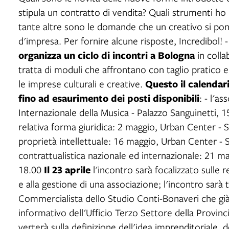
stipula un contratto di vendita? Quali strumenti ho
tante altre sono le domande che un creativo si pon
d'impresa. Per fornire alcune risposte, Incredibol! 
organizza un ciclo di incontri a Bologna
in colla
tratta di moduli che affrontano con taglio pratico e
Questo il calendari
le imprese culturali e creative.
fino ad esaurimento dei posti disponibili
: - l'a
Internazionale della Musica - Palazzo Sanguinetti, 1
relativa forma giuridica: 2 maggio, Urban Center - Sa
proprietà intellettuale: 16 maggio, Urban Center - S
contrattualistica nazionale ed internazionale: 21 m
Il 23 aprile
18.00
l'incontro sarà focalizzato sulle 
e alla gestione di una associazione; l'incontro sar
Commercialista dello Studio Conti-Bonaveri che già 
informativo dell'Ufficio Terzo Settore della Provinc
verterà sulla definizione dell'idea imprenditoriale, de