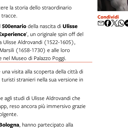
re la storia dello straordinario
 tracce.
Condividi
500enario
Ulisse
l
della nascita di
Experience
’, un originale spin off del
a Ulisse Aldrovandi (1522-1605),
arsili (1658-1730) e alle loro
e nel Museo di Palazzo Poggi.
una visita alla scoperta della città di
turisti stranieri nella sua versione in
 e agli studi di Ulisse Aldrovandi che
app, reso ancora più immersivo grazie
volgente.
 Bologna
, hanno partecipato alla