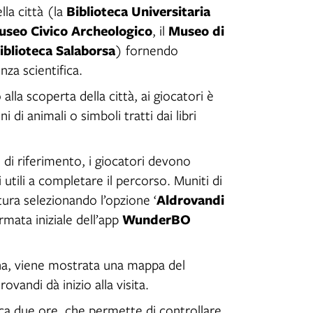
Biblioteca Universitaria
lla città (la
seo Civico Archeologico
Museo di
, il
iblioteca Salaborsa
) fornendo
nza scientifica.
la scoperta della città, ai giocatori è
i di animali o simboli tratti dai libri
i di riferimento, i giocatori devono
ni utili a completare il percorso. Muniti di
Aldrovandi
ura selezionando l’opzione ‘
WunderBO
ermata iniziale dell’app
ogna, viene mostrata una mappa del
vandi dà inizio alla visita.
rca due ore, che permette di controllare