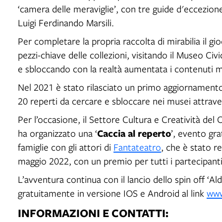
‘camera delle meraviglie’, con tre guide d'eccezion
Luigi Ferdinando Marsili.
Per completare la propria raccolta di mirabilia il gi
pezzi-chiave delle collezioni, visitando il Museo Ci
e sbloccando con la realtà aumentata i contenuti m
Nel 2021 è stato rilasciato un primo aggiornamento d
20 reperti da cercare e sbloccare nei musei attrave
Per l’occasione, il Settore Cultura e Creatività de
Caccia al reperto
ha organizzato una ‘
’, evento gra
famiglie con gli attori di
Fantateatro
, che è stato r
maggio 2022, con un premio per tutti i partecipanti
L’avventura continua con il lancio dello spin off ‘Al
gratuitamente in versione IOS e Android al link
www
INFORMAZIONI E CONTATTI: