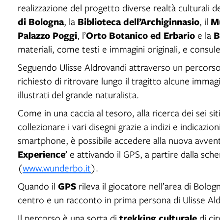
realizzazione del progetto diverse realtà culturali de
di Bologna
Biblioteca dell’Archiginnasio
Mu
, la
, il
Palazzo Poggi
Orto Botanico
ed Erbario
B
, l’
e la
materiali, come testi e immagini originali, e consule
Seguendo Ulisse Aldrovandi attraverso un percorso al
richiesto di ritrovare lungo il tragitto alcune immagin
illustrati del grande naturalista.
Come in una caccia al tesoro, alla ricerca dei sei sit
collezionare i vari disegni grazie a indizi e indicazio
smartphone, è possibile accedere alla nuova avvent
Experience
’ e attivando il GPS, a partire dalla sch
(
www.wunderbo.it
).
GPS
Quando il
rileva il giocatore nell’area di Bol
centro e un racconto in prima persona di Ulisse Aldro
trekking culturale
Il percorso è una sorta di
di ci