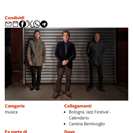
Condividi
Categorie
Collegamenti
musica
Bologna Jazz Festival -
Calendario
Cantina Bentivoglio
Fa parte di
Dove