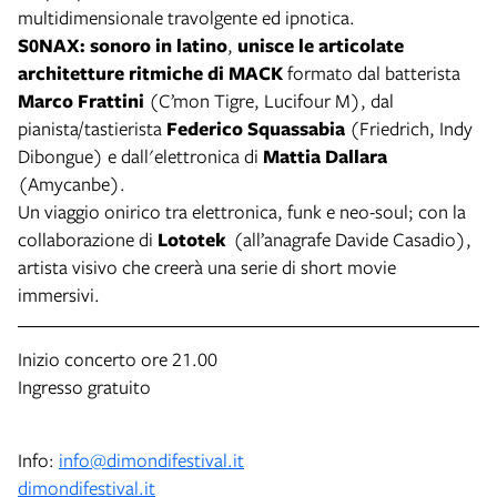
multidimensionale travolgente ed ipnotica.
S0NAX: sonoro in latino
,
unisce le articolate
architetture ritmiche di MACK
formato dal batterista
Marco Frattini
(C’mon Tigre, Lucifour M), dal
pianista/tastierista
Federico Squassabia
(Friedrich, Indy
Dibongue) e dall'elettronica di
Mattia Dallara
(Amycanbe).
Un viaggio onirico tra elettronica, funk e neo-soul; con la
collaborazione di
Lototek
(all’anagrafe Davide Casadio),
artista visivo che creerà una serie di short movie
immersivi.
Inizio concerto ore 21.00
Ingresso gratuito
Info:
info@dimondifestival.it
dimondifestival.it