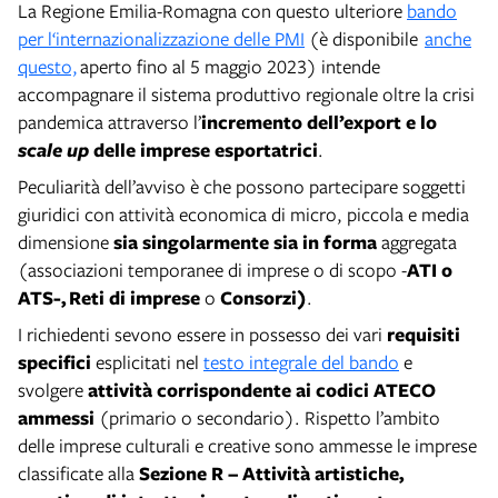
La Regione Emilia-Romagna con questo ulteriore
bando
per l‘internazionalizzazione delle PMI
(è disponibile
anche
questo,
aperto fino al 5 maggio 2023) intende
accompagnare il sistema produttivo regionale oltre la crisi
pandemica attraverso l’
incremento dell’export e lo
scale up
delle imprese esportatrici
.
Peculiarità dell’avviso è che possono partecipare soggetti
giuridici con attività economica di micro, piccola e media
dimensione
sia singolarmente sia in forma
aggregata
(associazioni temporanee di imprese o di scopo -
ATI o
ATS-,
Reti di imprese
o
Consorzi)
.
I richiedenti sevono essere in possesso dei vari
requisiti
specifici
esplicitati nel
testo integrale del bando
e
svolgere
attività corrispondente ai codici ATECO
ammessi
(primario o secondario). Rispetto l’ambito
delle imprese culturali e creative sono ammesse le imprese
classificate alla
Sezione R – Attività artistiche,