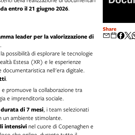
da entro il 21 giugno 2026
.
Share
mma leader per la valorizzazione di
.
la possibilità di esplorare le tecnologie
a Realtà Estesa (XR) e le esperienze
 documentaristica nell'era digitale.
tti
.
 e promuove la collaborazione tra
gia e imprenditoria sociale.
durata di 7 mesi
a
, i team selezionati
 in un ambiente stimolante.
i intensivi
nel cuore di Copenaghen e
loco che online, durante tutto il