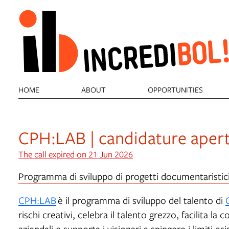
HOME
ABOUT
OPPORTUNITIES
CPH:LAB | candidature aper
The call expired on 21 Jun 2026
Programma di sviluppo di progetti documentaristici i
CPH:LAB
è il programma di sviluppo del talento di
rischi creativi, celebra il talento grezzo, facilita la c
aziendali e supporta i visionari a spingere i limiti e