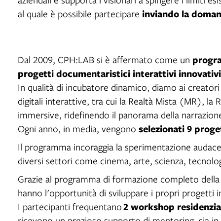
inviando la doman
al quale è possibile partecipare
progra
Dal 2009, CPH:LAB si è affermato come un
progetti documentaristici interattivi innovativi
In qualità di incubatore dinamico, diamo ai creatori 
digitali interattive, tra cui la Realtà Mista (MR), l
immersive, ridefinendo il panorama della narrazione
selezionati 9 proge
Ogni anno, in media, vengono
Il programma incoraggia la sperimentazione audace
diversi settori come cinema, arte, scienza, tecnolo
Grazie al programma di formazione completo dell
hanno l'opportunità di sviluppare i propri progetti
2 workshop residenzial
I partecipanti frequentano
ricevono un prezioso supporto di mentoring, sia in 