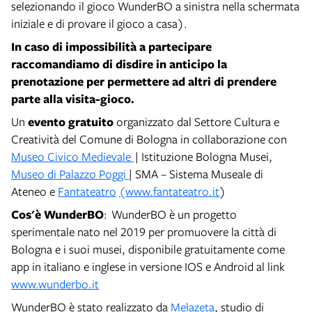
selezionando il gioco WunderBO a sinistra nella schermata
iniziale e di provare il gioco a casa).
In caso di impossibilità a partecipare
raccomandiamo di disdire in anticipo la
prenotazione per permettere ad altri di prendere
parte alla visita-gioco.
Un
evento gratuito
organizzato dal Settore Cultura e
Creatività del Comune di Bologna in collaborazione con
Museo Civico Medievale
| Istituzione Bologna Musei,
Museo di Palazzo Poggi
| SMA – Sistema Museale di
Ateneo e
Fantateatro
(www.fantateatro.it
)
Cos'è WunderBO
: WunderBO è un progetto
sperimentale nato nel 2019 per promuovere la città di
Bologna e i suoi musei, disponibile gratuitamente come
app in italiano e inglese in versione IOS e Android al link
www.wunderbo.it
WunderBO è stato realizzato da
Melazeta
, studio di