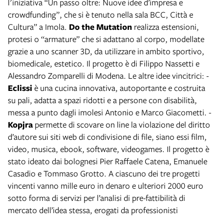
l'iniziativa “Un passo oltre: Nuove idee d’impresa e
crowdfunding”, che si è tenuto nella sala BCC, Città e
Cultura” a Imola.
Do the Mutation
realizza estensioni,
protesi o “armature” che si adattano al corpo, modellate
grazie a uno scanner 3D, da utilizzare in ambito sportivo,
biomedicale, estetico. Il progetto è di Filippo Nassetti e
Alessandro Zomparelli di Modena. Le altre idee vincitrici: -
Eclissi
è una cucina innovativa, autoportante e costruita
su pali, adatta a spazi ridotti e a persone con disabilità,
messa a punto dagli imolesi Antonio e Marco Giacometti. -
Kopjra
permette di scovare on line la violazione del diritto
d’autore sui siti web di condivisione di file, siano essi film,
video, musica, ebook, software, videogames. Il progetto è
stato ideato dai bolognesi Pier Raffaele Catena, Emanuele
Casadio e Tommaso Grotto. A ciascuno dei tre progetti
vincenti vanno mille euro in denaro e ulteriori 2000 euro
sotto forma di servizi per l’analisi di pre-fattibilità di
mercato dell’idea stessa, erogati da professionisti