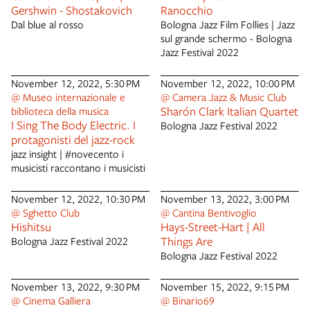
completa quella esposta in Sala
Gershwin - Shostakovich
Ranocchio
della Musica, Biblioteca
Dal blue al rosso
Bologna Jazz Film Follies | Jazz
Salaborsa, prorogata sino al 26
sul grande schermo - Bologna
novembre 2022. La mostra è
Jazz Festival 2022
composta da 80 stampe
fotografiche in bianco e nero.
November 12, 2022, 5:30 PM
November 12, 2022, 10:00 PM
Orari mostra: 9.00 - 19.00 I
@ Museo internazionale e
@ Camera Jazz & Music Club
FOTOGRAFI: Ivano
Sharón Clark Italian Quartet
biblioteca della musica
AdversiAttualmente fa parte di
I Sing The Body Electric. I
Bologna Jazz Festival 2022
un gruppo di fotoreporter e
protagonisti del jazz-rock
ricercatori principalmente
jazz insight | #novecento i
orientati al reportage sociale,
musicisti raccontano i musicisti
antropologico e
naturalistico.Ha all’attivo
November 12, 2022, 10:30 PM
November 13, 2022, 3:00 PM
numerose mostre, in Italia ed
@ Sghetto Club
@ Cantina Bentivoglio
all'estero (Cina, Francia,
Hishitsu
Hays-Street-Hart | All
Spagna, Inghilterra, Russia) ed
Things Are
è esperto di applicazioni
Bologna Jazz Festival 2022
multimediali. Nell’ambito di
Bologna Jazz Festival 2022
Bologna2000, su progetto di
Nino Migliori, ha organizzato la
November 13, 2022, 9:30 PM
November 15, 2022, 9:15 PM
manifestazione Bologna
@ Cinema Galliera
@ Binario69