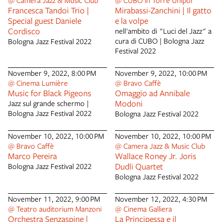
@ Camera Jazz & Music Club
@ CUBO in Torre Unipol
riporterà in città i grandi nomi
Francesca Tandoi Trio |
Mirabassi-Zanchini | Il gatto
della musica jazz mondiale. E in
Special guest Daniele
e la volpe
una città come Bologna,
Cordisco
nell'ambito di "Luci del Jazz" a
mancava una mostra dedicata
cura di CUBO | Bologna Jazz
Bologna Jazz Festival 2022
al Jazz. Il lavoro iniziato da
Festival 2022
Adversi e Frieri nell’autunno
del 2020 non è una semplice
November 9, 2022, 8:00 PM
November 9, 2022, 10:00 PM
serie di ritratti in diversi spazi
@ Cinema Lumière
@ Bravo Caffè
cittadini, ma, tramite immagini
Music for Black Pigeons
Omaggio ad Annibale
di impatto emotivo, costituisce
Modoni
Jazz sul grande schermo |
una sorta di colonna sonora
Bologna Jazz Festival 2022
Bologna Jazz Festival 2022
visiva per Bologna, che mette
in luce la presenza degli artisti
November 10, 2022, 10:00 PM
November 10, 2022, 10:00 PM
all’interno del capoluogo
@ Bravo Caffè
@ Camera Jazz & Music Club
emiliano e la loro creatività,
Marco Pereira
Wallace Roney Jr. Joris
mostrando al contempo la vita
Dudli Quartet
Bologna Jazz Festival 2022
e l’architettura della città. La
mostra inaugura il 26 ottobre
Bologna Jazz Festival 2022
alle ore 17.00 a PALAZZO
D’ACCURSIO, Sala Manica
November 11, 2022, 9:00 PM
November 12, 2022, 4:30 PM
Lunga, Piazza Maggiore 6, si
@ Teatro auditorium Manzoni
@ Cinema Galliera
conclude il 13 novembre e
Orchestra Senzaspine |
La Principessa e il