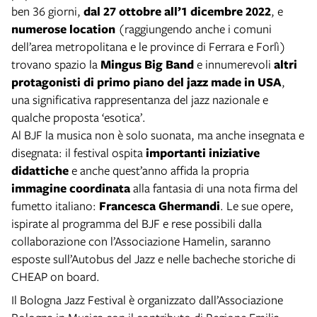
ben 36 giorni,
dal 27 ottobre all’1 dicembre 2022
, e
numerose location
(raggiungendo anche i comuni
dell’area metropolitana e le province di Ferrara e Forlì)
trovano spazio la
Mingus Big Band
e innumerevoli
altri
protagonisti di primo piano del jazz made in USA
,
una significativa rappresentanza del jazz nazionale e
qualche proposta ‘esotica’.
Al BJF la musica non è solo suonata, ma anche insegnata e
disegnata: il festival ospita
importanti iniziative
didattiche
e anche quest’anno affida la propria
immagine coordinata
alla fantasia di una nota firma del
fumetto italiano:
Francesca Ghermandi
. Le sue opere,
ispirate al programma del BJF e rese possibili dalla
collaborazione con l’Associazione Hamelin, saranno
esposte sull’Autobus del Jazz e nelle bacheche storiche di
CHEAP on board.
Il Bologna Jazz Festival è organizzato dall’Associazione