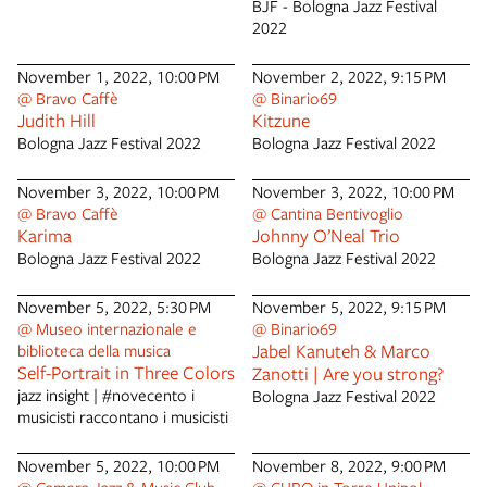
sociale e culturale. Un ruolo
BJF - Bologna Jazz Festival
particolare spetta al jazz e la
2022
fusione dei musicisti che
abitano nella città, e con essa
November 1, 2022, 10:00 PM
November 2, 2022, 9:15 PM
lavorano, è uno dei segreti
@ Bravo Caffè
@ Binario69
della passione che anima il jazz
Judith Hill
Kitzune
a Bologna. Fin dagli anni ’70 il
Bologna Jazz Festival 2022
Bologna Jazz Festival 2022
jazz è sempre stato nel cuore
dei bolognesi, con la band di
November 3, 2022, 10:00 PM
November 3, 2022, 10:00 PM
Nando Giardina, con il festival
@ Bravo Caffè
@ Cantina Bentivoglio
inventato da Alberto Alberti,
Karima
Johnny O’Neal Trio
che ha visto a Bologna grandi
Bologna Jazz Festival 2022
Bologna Jazz Festival 2022
artisti come Miles Davis, Gerry
Mulligan. La tradizione di
November 5, 2022, 5:30 PM
November 5, 2022, 9:15 PM
questa musica ha poi avuto una
@ Museo internazionale e
@ Binario69
rinascita agli inizi del 2000,
Jabel Kanuteh & Marco
biblioteca della musica
grazie ai numerosi locali che
Self-Portrait in Three Colors
Zanotti | Are you strong?
hanno fatto di Bologna una
jazz insight | #novecento i
piccola New York nel cuore
Bologna Jazz Festival 2022
musicisti raccontano i musicisti
dell’Emilia Romagna e al
Bologna Jazz Festival che
quest’anno si terrà a metà
November 5, 2022, 10:00 PM
November 8, 2022, 9:00 PM
ottobre. Un grande evento che