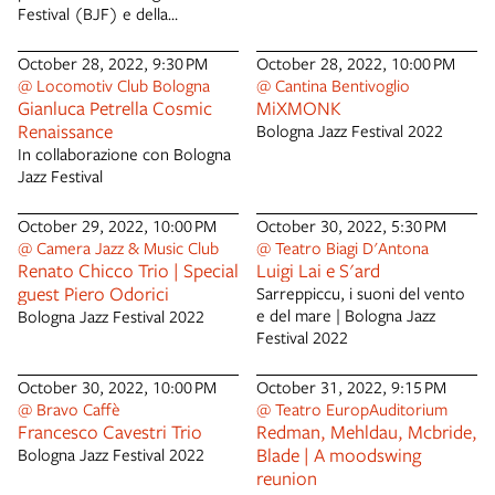
Festival (BJF) e della
Federazione Nazionale “Il Jazz
Italiano” e in collaborazione
October 28, 2022, 9:30 PM
October 28, 2022, 10:00 PM
con il dipartimento cultura del
@ Locomotiv Club Bologna
@ Cantina Bentivoglio
comune di Bologna presentano
Gianluca Petrella Cosmic
MiXMONK
una mostra che celebra la
Renaissance
Bologna Jazz Festival 2022
musica e la città, anzi la musica
In collaborazione con Bologna
dentro la città. I fotografi Ivano
Jazz Festival
Adversi e Guido Samuel Frieri
hanno immortalato 40 musicisti
October 29, 2022, 10:00 PM
October 30, 2022, 5:30 PM
bolognesi in diversi 38 luoghi
@ Camera Jazz & Music Club
@ Teatro Biagi D'Antona
che rappresentano il cuore
Renato Chicco Trio | Special
Luigi Lai e S'ard
pulsante di Bologna, come lo è
guest Piero Odorici
Sarreppiccu, i suoni del vento
il ritmo della musica jazz.
e del mare | Bologna Jazz
Bologna Jazz Festival 2022
Perché hanno scelto Bologna?
Festival 2022
Città creativa della musica per
l’Unesco, Bologna può fregiarsi
October 30, 2022, 10:00 PM
October 31, 2022, 9:15 PM
di una tradizione musicale che
@ Bravo Caffè
@ Teatro EuropAuditorium
poche altre città in Europa
Francesco Cavestri Trio
Redman, Mehldau, Mcbride,
possiedono e promuove la
Blade | A moodswing
Bologna Jazz Festival 2022
musica come mezzo di sviluppo
reunion
economico e di inclusione