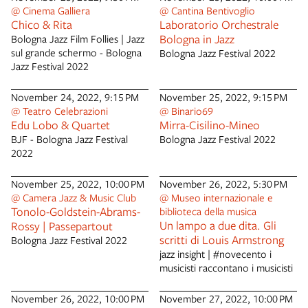
esistenze sono il riflesso della
@ Cinema Galliera
@ Cantina Bentivoglio
società moderna.La macchina
Chico & Rita
Laboratorio Orchestrale
fotografica diventa lo
Bologna in Jazz
Bologna Jazz Film Follies | Jazz
strumento con cui rivelare una
sul grande schermo - Bologna
Bologna Jazz Festival 2022
realtà dove la bellezza è
Jazz Festival 2022
sinonimo di coraggio e dignità,
dove l’essere umano, pur
November 24, 2022, 9:15 PM
November 25, 2022, 9:15 PM
muovendosi in situazioni
@ Teatro Celebrazioni
@ Binario69
umanamente insostenibili, non
Edu Lobo & Quartet
Mirra-Cisilino-Mineo
soccombe né perde la sua
BJF - Bologna Jazz Festival
Bologna Jazz Festival 2022
fierezza. Le fotografie di Frieri
2022
fungono da autentici appunti di
luce, che hanno il prezioso
compito di rivelare le
November 25, 2022, 10:00 PM
November 26, 2022, 5:30 PM
devastanti situazioni socio
@ Camera Jazz & Music Club
@ Museo internazionale e
economiche che oggi
Tonolo-Goldstein-Abrams-
biblioteca della musica
affliggono tanta parte della
Un lampo a due dita. Gli
Rossy | Passepartout
società.
scritti di Louis Armstrong
Bologna Jazz Festival 2022
jazz insight | #novecento i
musicisti raccontano i musicisti
November 26, 2022, 10:00 PM
November 27, 2022, 10:00 PM