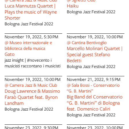
frequentando le prestigiose
Luca Mannutza Quartet |
Haiku
scuole artistiche della sua città
Plays the music of Wayne
Bologna Jazz Festival 2022
natale. Da subito si appassiona
Shorter
alla fotografia e con essa inizia
Bologna Jazz Festival 2022
a ritrarre in pellicola la realtà
che lo circonda, con uno
November 19, 2022, 5:30 PM
November 19, 2022, 10:00 PM
spiccato senso di umanità e
@ Museo internazionale e
@ Cantina Bentivoglio
delicatezza. I volti immortalati
Marcello Molinari Quartet |
biblioteca della musica
nelle sue fotografie ritraggono
Gato
Special guest Stefano
eroi quotidiani che trovano
jazz insight | #novecento i
Bedetti
così il modo di esprimere
musicisti raccontano i musicisti
Bologna Jazz Festival 2022
emozioni, paure, desideri.
Condividere storie per
raccontare il mondo, è questo
November 19, 2022, 10:00 PM
November 21, 2022, 9:15 PM
il compito che Guido Frieri si
@ Camera Jazz & Music Club
@ Sala Bossi - Conservatorio
sente chiamato a svolgere e
Doug Lawrence & Massimo
“G. B. Martini”
che porta a compimento
Big Band del Conservatorio
Faraò Quartet feat. Byron
attraverso il mezzo
“G. B. Martini” di Bologna
Landham
fotografico. Sguardi,
feat. Domenico Caliri
Bologna Jazz Festival 2022
espressioni e gesti,
Bologna Jazz Festival 2022
eternamente fissati nei suoi
scatti, svelano persone le cui
November 23, 2022, 9:30 PM
November 23, 2022, 10:00 PM