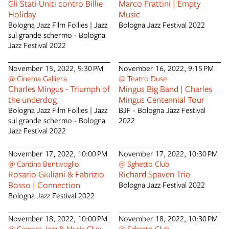
s’immagina, per la quale ha
Gli Stati Uniti contro Billie
Marco Frattini | Empty
anche partecipato alla
Holiday
Music
realizzazione della multivisione
Bologna Jazz Film Follies | Jazz
Bologna Jazz Festival 2022
a quaranta proiettori,
sul grande schermo - Bologna
presentata nella Chiesa di
Jazz Festival 2022
S.Mattia. Ha partecipato ad
Arte Fiera 2011, Fotografia
November 15, 2022, 9:30 PM
November 16, 2022, 9:15 PM
Europea a Reggio Emilia 2011,
@ Cinema Galliera
@ Teatro Duse
3° Mediterraneo Foto Festival
Charles Mingus - Triumph of
Mingus Big Band | Charles
di Lecce, Festival di fotografia
the underdog
Mingus Centennial Tour
Savignano Immagini, settembre
Bologna Jazz Film Follies | Jazz
BJF - Bologna Jazz Festival
2012Membro AIRF –
sul grande schermo - Bologna
2022
Associazione Italiana Reporter
Jazz Festival 2022
Fotografi è fra gli organizzatori
dello spazio espositivo QR
Photogallery, a Bologna. Ha
November 17, 2022, 10:00 PM
November 17, 2022, 10:30 PM
collaborato con Pino Ninfa,
@ Cantina Bentivoglio
@ Sghetto Club
Rosario Giuliani & Fabrizio
Richard Spaven Trio
Claudio Marra, Nino Migliori,
Fulvio Bugani, Giorgio Celli, e
Bosso | Connection
Bologna Jazz Festival 2022
altri. Guido Samuel FrieriNasce
Bologna Jazz Festival 2022
a Urbino nel 1977, sin da
giovanissimo inizia il suo
November 18, 2022, 10:00 PM
November 18, 2022, 10:30 PM
percorso creativo
@ Camera Jazz & Music Club
@ Sghetto Club