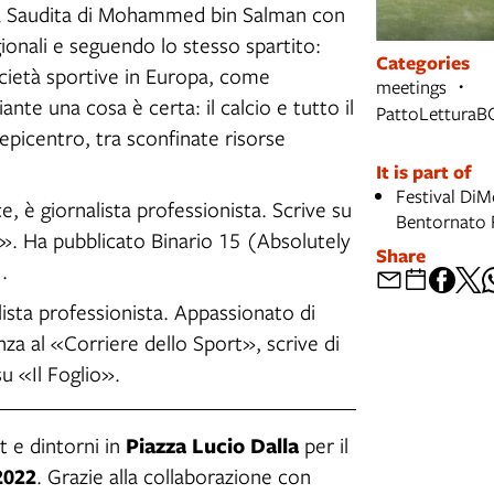
bia Saudita di Mohammed bin Salman con
egionali e seguendo lo stesso spartito:
Categories
ocietà sportive in Europa, come
meetings
nte una cosa è certa: il calcio e tutto il
PattoLetturaB
picentro, tra sconfinate risorse
It is part of
Festival DiM
e, è giornalista professionista. Scrive su
Bentornato 
io». Ha pubblicato Binario 15 (Absolutely
Share
.
sta professionista. Appassionato di
enza al «Corriere dello Sport», scrive di
su «Il Foglio».
Piazza Lucio Dalla
t e dintorni in
per il
2022
. Grazie alla collaborazione con