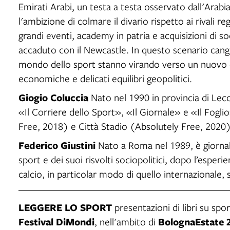
Emirati Arabi, un testa a testa osservato dall'Ara
l'ambizione di colmare il divario rispetto ai rivali r
grandi eventi, academy in patria e acquisizioni di s
accaduto con il Newcastle. In questo scenario cangia
mondo dello sport stanno virando verso un nuovo e
economiche e delicati equilibri geopolitici.
Giogio Coluccia
Nato nel 1990 in provincia di Lecc
«Il Corriere dello Sport», «Il Giornale» e «Il Fogl
Free, 2018) e Città Stadio (Absolutely Free, 2020)
Federico Giustini
Nato a Roma nel 1989, è giornali
sport e dei suoi risvolti sociopolitici, dopo l’esperi
calcio, in particolar modo di quello internazionale, 
LEGGERE LO SPORT
presentazioni di libri su spor
Festival DiMondi
BolognaEstate 
, nell'ambito di