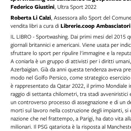
Federico Giustini
, Ultra Sport 2022
Roberta Li Calzi
, Assessora allo Sport del Comune 
Librerie.coop Ambasciatori
vendita libri a cura di
IL LIBRO - Sportwashing. Dai primi mesi del 2015 qu
giornali britannici e americani. Viene usata per in
sfruttare lo sport per ripulire l'immagine e la repu
A coniarla è un gruppo di attivisti per i diritti uma
Azerbaigian. Già da anni questa tendenza aveva pres
modo nel Golfo Persico, come strategico esercizio 
è rappresentato da Qatar 2022, il primo Mondiale in
raggio di settanta chilometri, tra stadi avveniristic
un controverso processo di assegnazione e di un dec
morti sul lavoro nella costruzione degli impianti, si
nazione che nel frattempo, a Parigi, ha dato vita all
milionari. Il PSG qatariota è la risposta al Mancheste