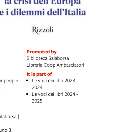
Promoted by
Biblioteca Salaborsa
Libreria Coop Ambasciatori
It is part of
or people
Le voci dei libri 2023-
s
2024
Le voci dei libri 2024 -
2025
laborsa |
uno 3,