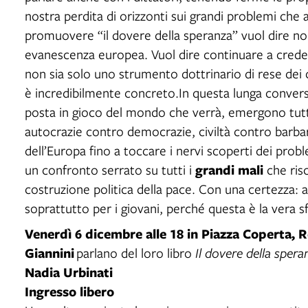
nostra perdita di orizzonti sui grandi problemi che
promuovere “il dovere della speranza” vuol dire non
evanescenza europea. Vuol dire continuare a crede
non sia solo uno strumento dottrinario di rese dei c
è incredibilmente concreto.In questa lunga conve
posta in gioco del mondo che verrà, emergono tutti i 
autocrazie contro democrazie, civiltà contro barbari
dell’Europa fino a toccare i nervi scoperti dei proble
grandi mali
un confronto serrato su tutti i
che risc
costruzione politica della pace. Con una certezza: 
soprattutto per i giovani, perché questa è la vera sf
Venerdì 6 dicembre
alle 18 in Piazza Coperta,
R
Giannini
parlano del loro libro
Il dovere della spera
Nadia Urbinati
Ingresso libero