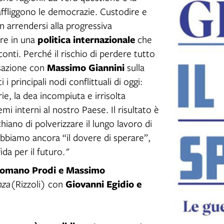
 affliggono le democrazie. Custodire e
 arrendersi alla progressiva
politica internazionale
re in una
che
onti. Perché il rischio di perdere tutto
Massimo Giannini
rsazione con
sulla
principali nodi conflittuali di oggi:
e, la dea incompiuta e irrisolta
mi interni al nostro Paese. Il risultato è
hiano di polverizzare il lungo lavoro di
abbiamo ancora “il dovere di sperare”,
ida per il futuro."
omano Prodi e Massimo
Giovanni Egidio e
nza
(Rizzoli) con