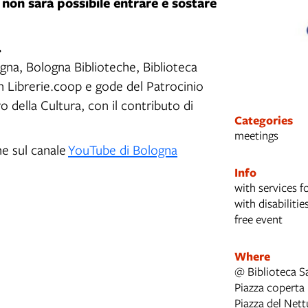
non sarà possibile entrare e sostare
a
.
na, Bologna Biblioteche, Biblioteca
n Librerie.coop e gode del Patrocinio
ro della Cultura, con il contributo di
Categories
meetings
he sul canale
YouTube di Bologna
Info
with services f
with disabilitie
free event
Where
@ Biblioteca Sa
Piazza coperta
Piazza del Nett