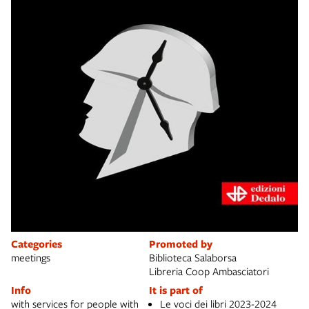
Categories
Promoted by
meetings
Biblioteca Salaborsa
Libreria Coop Ambasciatori
Info
It is part of
with services for people with
Le voci dei libri 2023-2024