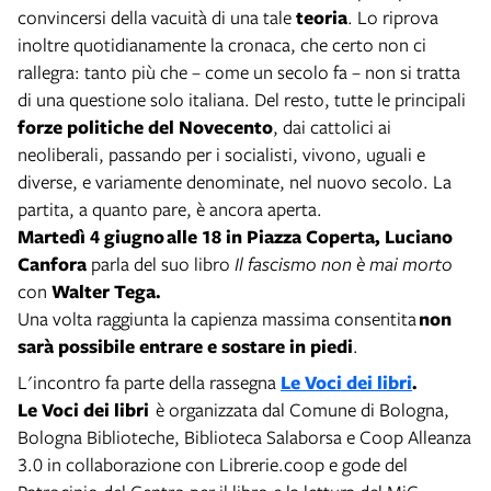
convincersi della vacuità di una tale
teoria
. Lo riprova
inoltre quotidianamente la cronaca, che certo non ci
rallegra: tanto più che – come un secolo fa – non si tratta
di una questione solo italiana. Del resto, tutte le principali
forze politiche del Novecento
, dai cattolici ai
neoliberali, passando per i socialisti, vivono, uguali e
diverse, e variamente denominate, nel nuovo secolo. La
partita, a quanto pare, è ancora aperta.
Martedì 4 giugno
alle 18 in Piazza Coperta,
Luciano
Canfora
parla del suo libro
Il fascismo non è mai morto
con
Walter Tega.
Una volta raggiunta la capienza massima consentita
non
sarà possibile entrare e sostare in piedi
.
L'incontro fa parte della rassegna
Le Voci dei libri
.
Le Voci dei libri
è organizzata dal Comune di Bologna,
Bologna Biblioteche, Biblioteca Salaborsa e Coop Alleanza
3.0 in collaborazione con Librerie.coop e gode del