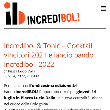
Incredibol & Tonic – Cocktail
vincitori 2021 e lancio bando
Incredibol! 2022
@ Piazza Lucio Dalla
July 14, 2022, 7:00 PM
Per il lancio dell’
undicesima edizione
del
bando
IncrediBOL!
l’appuntamento è per
giovedì 14
luglio in Piazza Lucio Dalla
, la nuova centralità urbana
nel cuore della Bolognina.
Alle
19
Rosa Grimaldi, Delegata del Sindaco alle Industrie