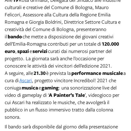
culturali e creative del Comune di Bologna, Mauro
Felicori, Assessore alla Cultura della Regione Emilia
Romagna e Giorgia Boldrini, Direttrice Settore Cultura e
creatività del Comune di Bologna, presenteranno
il
bando
che mette a disposizione dei giovani creativi
dell’Emilia-Romagna contributi per un totale di
120.000
euro
,
spazi
e
servizi
curati dai numerosi partner del
progetto. La giornata sarà anche l’occasione per
conoscere le attività dei vincitori dell’edizione 2021.
A seguire, alle
21.30
è prevista la
performance musicale
a
cura di
Ascari
, progetto vincitore Incredibol! 2021 che
coniuga
musica
e
gaming
: una sonorizzazione live del
video di gameplay di ‘
A Painter’s Tale
’, videogioco per
cui Ascari ha realizzato le musiche, che avvolgerà il
pubblico in un flusso immersivo tratto dalla colonna
sonora.
Il bando sarà disponibile dal giorno della presentazione