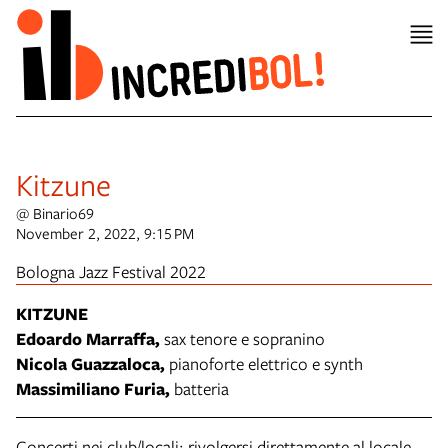
Kitzune
@ Binario69
November 2, 2022, 9:15 PM
Bologna Jazz Festival 2022
KITZUNE
Edoardo Marraffa,
sax tenore e sopranino
Nicola Guazzaloca,
pianoforte elettrico e synth
Massimiliano Furia,
batteria
Concerti nei club/locali: rivolgersi direttamente al locale.