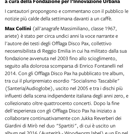
a cura della Fondazione per l’Innovazione Urbana
I cantautori propongono e commentano con il pubblico le
notizie più calde della settimana davanti a un caffè.
Max Collini
(all'anagrafe Massimiliano, classe 1967,
ariete) è stato per circa undici anni la voce narrante e
l'autore dei testi degli Offlaga Disco Pax, collettivo
neosensibilista di Reggio Emilia in cui ha militato dalla sua
fondazione avvenuta nel 2003 fino allo scioglimento,
seguito alla dolorosa scomparsa di Enrico Fontanelli nel
2014. Con gli Offlaga Disco Pax ha pubblicato tre album,
tra cui il pluripremiato esordio "Socialismo Tascabile"
(Santeria/Audioglobe), uscito nel 2005 e tra i dischi più
influenti della scena indipendente italiana degli anni zero, e
collezionato oltre quattrocento concerti. Dopo la fine
dell'esperienza con gli Offlaga Disco Pax ha iniziato a
collaborare continuativamente con Jukka Reverberi dei
Giardini di Mirò nel duo "Spartiti", di cui è uscito un
album nel 2016 (Austerità - Woodworm label) e un Ep nel