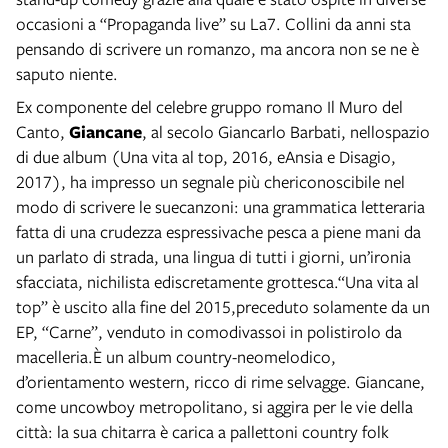
occasioni a “Propaganda live” su La7. Collini da anni sta
pensando di scrivere un romanzo, ma ancora non se ne è
saputo niente.
Ex componente del celebre gruppo romano Il Muro del
Canto,
Giancane
, al secolo Giancarlo Barbati, nellospazio
di due album (Una vita al top, 2016, eAnsia e Disagio,
2017), ha impresso un segnale più chericonoscibile nel
modo di scrivere le suecanzoni: una grammatica letteraria
fatta di una crudezza espressivache pesca a piene mani da
un parlato di strada, una lingua di tutti i giorni, un’ironia
sfacciata, nichilista ediscretamente grottesca.“Una vita al
top” è uscito alla fine del 2015,preceduto solamente da un
EP, “Carne”, venduto in comodivassoi in polistirolo da
macelleria.È un album country-neomelodico,
d’orientamento western, ricco di rime selvagge. Giancane,
come uncowboy metropolitano, si aggira per le vie della
città: la sua chitarra è carica a pallettoni country folk