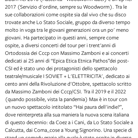
2017 (Servizio d'ordine, sempre su Woodworm). Tra le
sue collaborazioni come ospite sia dal vivo che su disco
trovate anche Lo Stato Sociale, gruppo da diverso tempo
molto in voga tra le giovani generazioni ora un po' meno
giovani. Ha partecipato in questi anni, sempre come
ospite, a diversi concerti del tour per i trent'anni di
Ortodossia dei Cccp con Massimo Zamboni e ai concerti
dedicati ai 25 anni di “Epica Etica Etnica Pathos”dei post-
CSI ed è stato uno dei protagonisti dello spettacolo
teatrale/musicale I SOVIET + L'ELETTRICITA', dedicato ai
cento anni della Rivoluzione d'Ottobre, spettacolo scritto
da Massimo Zamboni dei Cccp/CSI. Tra il 2019 e il 2022
(quando possibile, vista la pandemia) Max è in tour con
un nuovo spettacolo intitolato “Hai paura dell'indie?”,
dove reinterpreta alla sua maniera la nuova scena italiana
di questo decennio: da Coez a i Cani, da Lo Stato Sociale a
Calcutta, dai Coma_cose a Young Signorino. Una specie di
stand-up comedy grazie alla quale è stato ospite in diverse