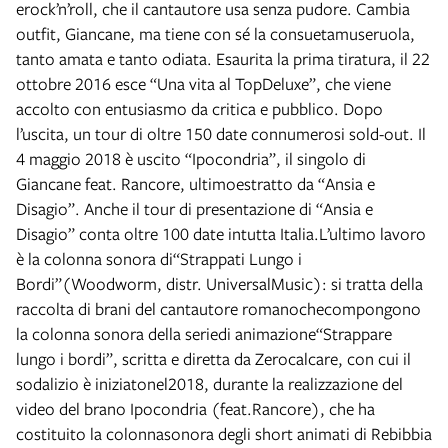
erock’n’roll, che il cantautore usa senza pudore. Cambia
outfit, Giancane, ma tiene con sé la consuetamuseruola,
tanto amata e tanto odiata. Esaurita la prima tiratura, il 22
ottobre 2016 esce “Una vita al TopDeluxe”, che viene
accolto con entusiasmo da critica e pubblico. Dopo
l’uscita, un tour di oltre 150 date connumerosi sold-out. Il
4 maggio 2018 è uscito “Ipocondria”, il singolo di
Giancane feat. Rancore, ultimoestratto da “Ansia e
Disagio”. Anche il tour di presentazione di “Ansia e
Disagio” conta oltre 100 date intutta Italia.L’ultimo lavoro
è la colonna sonora di“Strappati Lungo i
Bordi”(Woodworm, distr. UniversalMusic): si tratta della
raccolta di brani del cantautore romanochecompongono
la colonna sonora della seriedi animazione“Strappare
lungo i bordi”, scritta e diretta da Zerocalcare, con cui il
sodalizio è iniziatonel2018, durante la realizzazione del
video del brano Ipocondria (feat.Rancore), che ha
costituito la colonnasonora degli short animati di Rebibbia