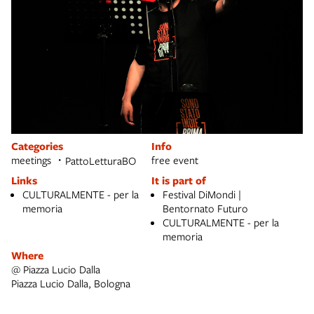
Categories
Info
meetings
free event
PattoLetturaBO
Links
It is part of
CULTURALMENTE - per la
Festival DiMondi |
memoria
Bentornato Futuro
CULTURALMENTE - per la
memoria
Where
@ Piazza Lucio Dalla
Piazza Lucio Dalla, Bologna