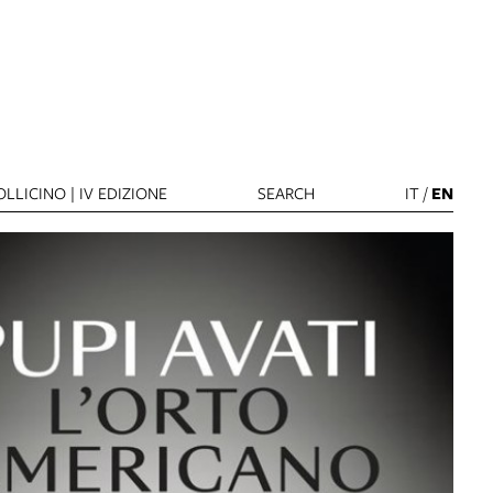
LLICINO | IV EDIZIONE
SEARCH
IT
/
EN