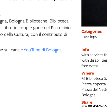
.
na, Bologna Biblioteche, Biblioteca
n Librerie.coop e gode del Patrocinio
Categories
ro della Cultura, con il contributo di
meetings
he sul canale
YouTube di Bologna
Info
with services f
with disabilitie
free event
Where
@ Biblioteca Sa
Piazza coperta
Piazza del Nett
Bologna
Share