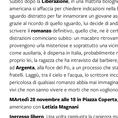
Liberazione
Subito dopo la
, in una mattina bolog
americana si affaccia per chiedere indicazioni nella
sguardo distratto per far innamorare un giovane as
grazie al ricordo di quello sguardo, lui decide di an
romanzo
scrivere il
definitivo, quello che, ne è cer
distrazioni cominciano subito: un macabro ritrovam
provengono urla misteriose e soprattutto una vicina d
come ausiliaria, è dispersa in Italia, probabilmente 
proprio lei, la ragazza che ha intravisto dal barbiere
Argenta
ad
, alla foce del Po, a un processo che st
fratelli. Laggiù, tra il cielo e l’acqua, lo scrittore 
pericolosa di qualsiasi romanzo abbia mai immaginat
vivi che non sanno vivere e morti che non vogliono
MArtedì 28 novembre
alle 18 in Piazza Coperta
Letizia Magnani
americano
con
Ingresso libero
. Una volta raggiunta la capienza 