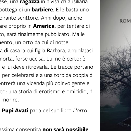
ragazza
nese, una
in divisa da ausiliaria
barbiere
 bottega di un
. E le basta uno
pirante scrittore. Anni dopo, anche
America
dare proprio in
, per tentare di
to, sarà finalmente pubblicato. Ma le
ento, un orto da cui di notte
i casa la cui figlia Barbara, arruolatasi
morta, forse uccisa. Lui ne è certo: è
, e lui deve ritrovarla. Le tracce portano
a per celebrarsi e a una torbida coppia di
incontrerà una vicenda più coinvolgente e
o: una storia di erotismo e omicidio, di
 morire.
Pupi Avati
,
parla del suo libro
L’orto
non sarà possibile
massima consentita