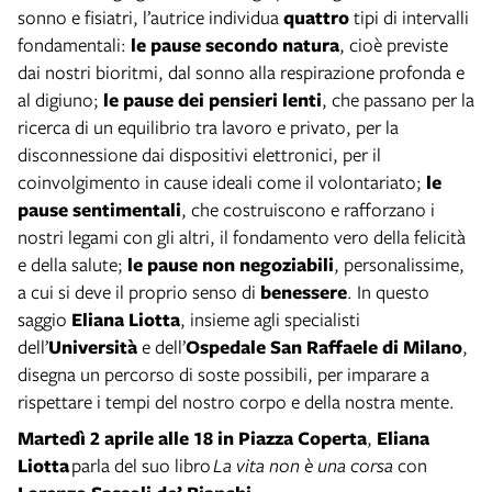
sonno e fisiatri, l’autrice individua
quattro
tipi di intervalli
fondamentali:
le pause secondo natura
, cioè previste
dai nostri bioritmi, dal sonno alla respirazione profonda e
al digiuno;
le pause dei pensieri lenti
, che passano per la
ricerca di un equilibrio tra lavoro e privato, per la
disconnessione dai dispositivi elettronici, per il
coinvolgimento in cause ideali come il volontariato;
le
pause sentimentali
, che costruiscono e rafforzano i
nostri legami con gli altri, il fondamento vero della felicità
e della salute;
le pause non negoziabili
, personalissime,
a cui si deve il proprio senso di
benessere
. In questo
saggio
Eliana Liotta
, insieme agli specialisti
dell’
Università
e dell’
Ospedale San Raffaele di Milano
,
disegna un percorso di soste possibili, per imparare a
rispettare i tempi del nostro corpo e della nostra mente.
Martedì 2 aprile
alle 18 in Piazza Coperta
,
Eliana
Liotta
parla del suo libro
La vita non è una corsa
con