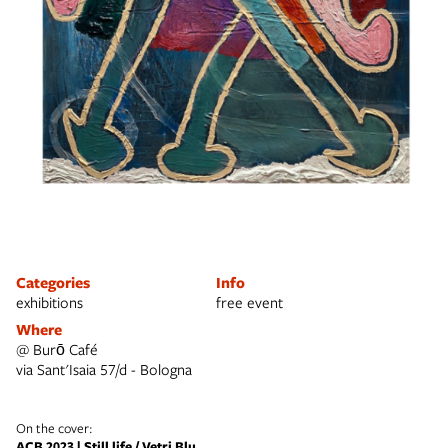
Categories
Info
exhibitions
free event
Where
@ Burō Café
via Sant'Isaia 57/d - Bologna
On the cover:
ACB 2023 | Still life / Vetri Blu