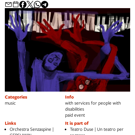
Categories
Info
music
with services for people with
disabilities
paid event
Links
It is part of
Orchestra Senzaspine |
Teatro Duse | Un teatro per