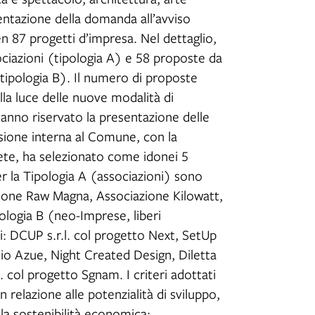
entazione della domanda all’avviso
en 87 progetti d’impresa. Nel dettaglio,
ciazioni (tipologia A) e 58 proposte da
 (tipologia B). Il numero di proposte
la luce delle nuove modalità di
hanno riservato la presentazione delle
ssione interna al Comune, con la
rete, ha selezionato come idonei 5
Per la Tipologia A (associazioni) sono
zione Raw Magna, Associazione Kilowatt,
ologia B (neo-Imprese, liberi
ti: DCUP s.r.l. col progetto Next, SetUp
Studio Azue, Night Created Design, Diletta
. col progetto Sgnam. I criteri adottati
n relazione alle potenzialità di sviluppo,
e la sostenibilità economica;