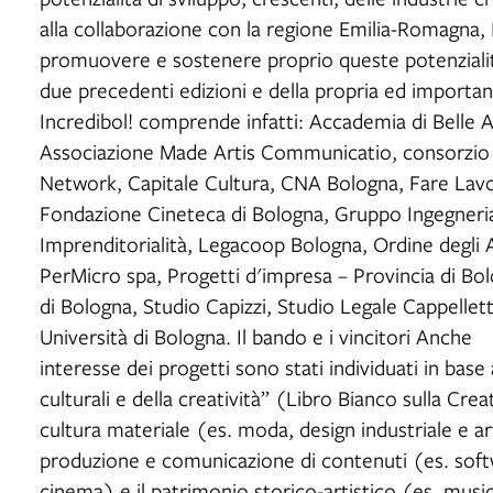
alla collaborazione con la regione Emilia-Romagna, 
promuovere e sostenere proprio queste potenzialità
due precedenti edizioni e della propria ed important
Incredibol! comprende infatti: Accademia di Belle A
Associazione Made Artis Communicatio, consorzio
Network, Capitale Cultura, CNA Bologna, Fare La
Fondazione Cineteca di Bologna, Gruppo Ingegneria 
Imprenditorialità, Legacoop Bologna, Ordine degli Ar
PerMicro spa, Progetti d'impresa – Provincia di Bo
di Bologna, Studio Capizzi, Studio Legale Cappellet
Università di Bologna. Il bando e i vincitori Anche q
interesse dei progetti sono stati individuati in base a
culturali e della creatività” (Libro Bianco sulla Crea
cultura materiale (es. moda, design industriale e art
produzione e comunicazione di contenuti (es. softwa
cinema) e il patrimonio storico-artistico (es. music