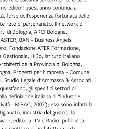
Incredibol! quest’anno continua a
, forte dell’esperienza fortunata delle
e rete di partenariato. Il network di
rti di Bologna, ARCI Bologna,
 ASTER, BAN – Business Angels
voro, Fondazione ATER Formazione,
Gestionale, HiBo, Istituto Italiano
chitetti della Provincia di Bologna,
logna, Progetti per l'impresa – Comune
ti, Studio Legale d'Ammassa & Associati,
uest’anno, gli specifici settori di
lla definizione italiana di “industrie
tività - MiBAC, 2007); essi sono infatti la
igianato, industria del gusto), la
re, editoria, TV e Radio, pubblicità,
a e spettacolo, architettura, arte