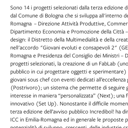
Sono 14 i progetti selezionati dalla terza edizione 
dal Comune di Bologna che si sviluppa all'interno de
Romagna – Direzione Attività Produttive, Commer
Dipartimento Economia e Promozione della Città – 
design: il Distretto della Multimedialità e della cre
nell'accordo "Giovani evoluti e consapevoli 2" (GE
Romagna e Presidenza del Consiglio dei Ministri – D
progetti selezionati, la creazione di un FabLab (uno
pubblico in cui progettare oggetti e sperimentare
giovani sous chef con eventi dedicati all’eccellenz
(Postrivoro); un sistema che permette di seguire gl
interesse in maniera “personalizzata” (Next); una 
innovativo (Set Up). Nonostante il difficile momen
terza edizione dell’avviso pubblico Incredibol! ha di
ICC in Emilia-Romagna ed in generale le proposte 
potenzialità di sviluppo, crescenti, delle industrie cr