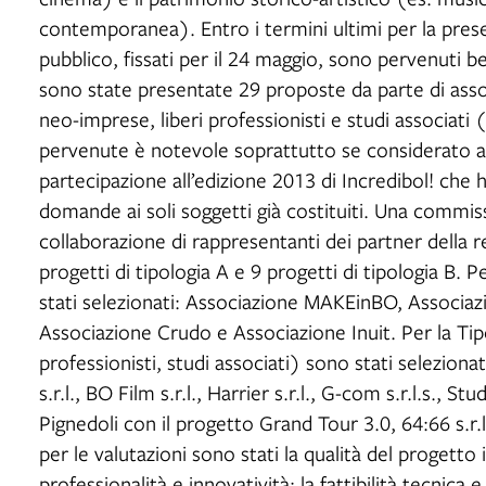
contemporanea). Entro i termini ultimi per la pres
pubblico, fissati per il 24 maggio, sono pervenuti b
sono state presentate 29 proposte da parte di asso
neo-imprese, liberi professionisti e studi associati
pervenute è notevole soprattutto se considerato al
partecipazione all’edizione 2013 di Incredibol! che 
domande ai soli soggetti già costituiti. Una commi
collaborazione di rappresentanti dei partner della 
progetti di tipologia A e 9 progetti di tipologia B. 
stati selezionati: Associazione MAKEinBO, Associa
Associazione Crudo e Associazione Inuit. Per la Tip
professionisti, studi associati) sono stati seleziona
s.r.l., BO Film s.r.l., Harrier s.r.l., G-com s.r.l.s., 
Pignedoli con il progetto Grand Tour 3.0, 64:66 s.r.l
per le valutazioni sono stati la qualità del progetto i
professionalità e innovatività; la fattibilità tecnica 