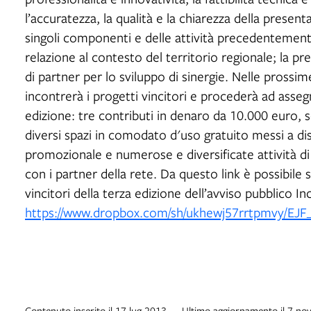
l’accuratezza, la qualità e la chiarezza della presen
singoli componenti e delle attività precedentemente 
relazione al contesto del territorio regionale; la pres
di partner per lo sviluppo di sinergie. Nelle prossim
incontrerà i progetti vincitori e procederà ad asseg
edizione: tre contributi in denaro da 10.000 euro, s
diversi spazi in comodato d'uso gratuito messi a 
promozionale e numerose e diversificate attività di
con i partner della rete. Da questo link è possibile 
vincitori della terza edizione dell’avviso pubblico In
https://www.dropbox.com/sh/ukhewj57rrtpmvy/EJ
Contenuto inserito il 17 lug 2013 — Ultimo aggiornamento il 7 no