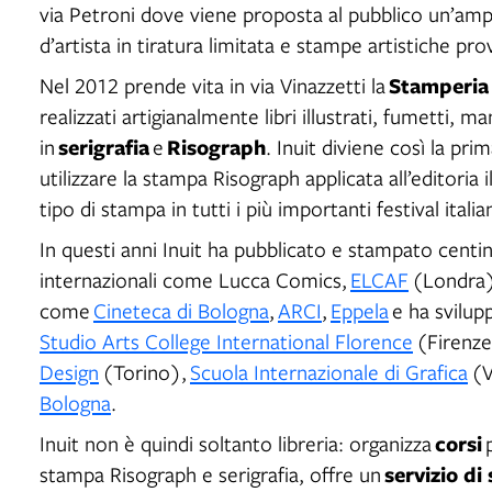
via Petroni dove viene proposta al pubblico un’ampia
d’artista in tiratura limitata e stampe artistiche pr
Stamperia 
Nel 2012 prende vita in via Vinazzetti la
realizzati artigianalmente libri illustrati, fumetti, mani
serigrafia
Risograph
in
e
. Inuit diviene così la pri
utilizzare la stampa Risograph applicata all’editoria 
tipo di stampa in tutti i più importanti festival itali
In questi anni Inuit ha pubblicato e stampato centina
internazionali come Lucca Comics,
ELCAF
(Londra
come
Cineteca di Bologna
,
ARCI
,
Eppela
e ha svilup
Studio Arts College International Florence
(Firenze
Design
(Torino),
Scuola Internazionale di Grafica
(V
Bologna
.
corsi
Inuit non è quindi soltanto libreria: organizza
p
servizio di
stampa Risograph e serigrafia, offre un