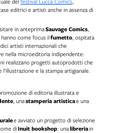
tuale del
festival Lucca Comics
,
 editrici e artisti anche in assenza di
Sauvage Comics
visitare in anteprima
,
fumetto
 hanno come focus il
, ospitata
dici artisti internazionali che
ve nella microeditoria indipendente:
ni realizzano progetti autoprodotti che
l’illustrazione e la stampa artigianale.
promozione di editoria illustrata e
ndente
stamperia artistica
, una
e una
urale
e avviato un progetto di selezione
Inuit bookshop
libreria
 nome di
: una
in