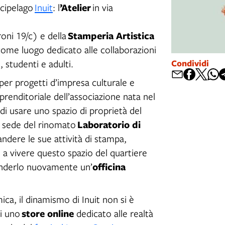
’Atelier
arcipelago
Inuit
: l
in via
Stamperia Artistica
oni 19/c) e della
e come luogo dedicato alle collaborazioni
Condividi
, studenti e adulti.
per progetti d’impresa culturale e
renditoriale dell’associazione nata nel
 di usare uno spazio di proprietà del
Laboratorio di
o sede del rinomato
andere le sue attività di stampa,
 a vivere questo spazio del quartiere
officina
renderlo nuovamente un’
a, il dinamismo di Inuit non si è
store online
di uno
dedicato alle realtà