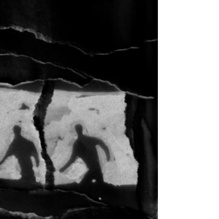
Z.O. Lapazio Fil
Fotogramma tratto d
Immagine tratta dal 