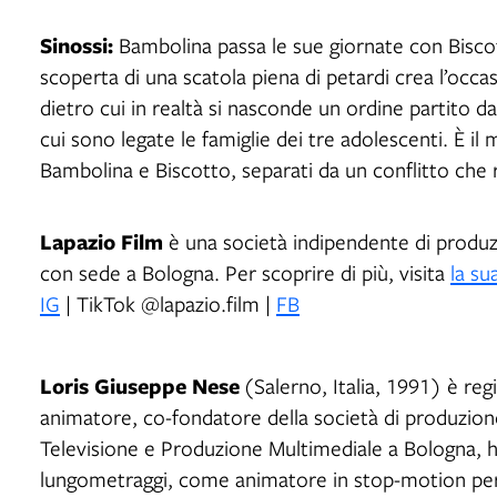
Sinossi:
Bambolina passa le sue giornate con Biscott
scoperta di una scatola piena di petardi crea l’occa
dietro cui in realtà si nasconde un ordine partito dai 
cui sono legate le famiglie dei tre adolescenti. È i
Bambolina e Biscotto, separati da un conflitto che ri
Lapazio Film
è una società indipendente di produz
con sede a Bologna. Per scoprire di più, visita
la su
IG
| TikTok @lapazio.film |
FB
Loris Giuseppe Nese
(Salerno, Italia, 1991) è regi
animatore, co-fondatore della società di produzion
Televisione e Produzione Multimediale a Bologna, ha
lungometraggi, come animatore in stop-motion pe