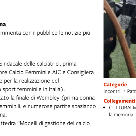
ana
ommenta con il pubblico le notizie più
indacale delle calciatrici, prima
tore Calcio Femminile AIC e Consigliera
 per la realizzazione del
Categorie
sport femminile in Italia).
incontri
Pat
ato la finale di Wembley (prima donna
Collegamenti
 femminili, e numerose partite spaziando
CULTURALME
na.
la memoria
attedra “Modelli di gestione del calcio