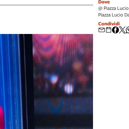
Dove
@ Piazza Lucio
Piazza Lucio D
Condividi