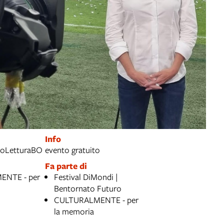
Info
evento gratuito
toLetturaBO
Fa parte di
NTE - per
Festival DiMondi |
Bentornato Futuro
CULTURALMENTE - per
la memoria