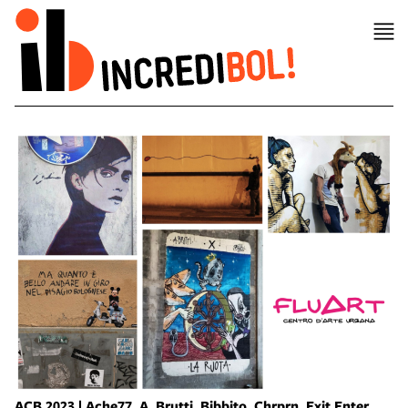
ACB 2023 | Ache77, A. Brutti, Bibbito, Chrprn, Exit Enter.