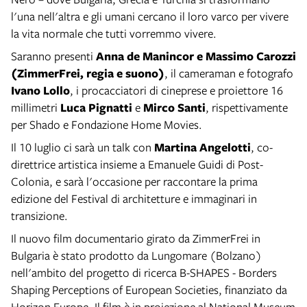
l'una nell'altra e gli umani cercano il loro varco per vivere
la vita normale che tutti vorremmo vivere.
Saranno presenti
Anna de Manincor e Massimo Carozzi
(ZimmerFrei, regia e suono)
, il cameraman e fotografo
Ivano Lollo
, i procacciatori di cineprese e proiettore 16
millimetri
Luca Pignatti
e
Mirco Santi
, rispettivamente
per Shado e Fondazione Home Movies.
Il 10 luglio ci sarà un talk con
Martina Angelotti
, co-
direttrice artistica insieme a Emanuele Guidi di Post-
Colonia, e sarà l'occasione per raccontare la prima
edizione del Festival di architetture e immaginari in
transizione.
Il nuovo film documentario girato da ZimmerFrei in
Bulgaria è stato prodotto da Lungomare (Bolzano)
nell'ambito del progetto di ricerca B-SHAPES - Borders
Shaping Perceptions of European Societies, finanziato da
Horizon Europe. Il film è in proiezione al National Museum