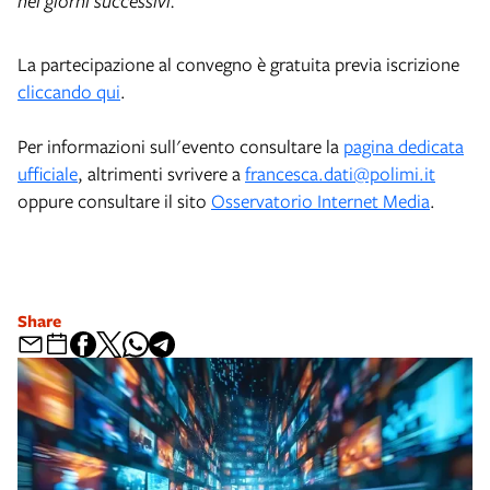
nei giorni successivi.
La partecipazione al convegno è gratuita previa iscrizione
cliccando qui
.
Per informazioni sull'evento consultare la
pagina dedicata
ufficiale
, altrimenti svrivere a
francesca.dati@polimi.it
oppure consultare il sito
Osservatorio Internet Media
.
Share