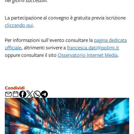
nei giorni successivi.
La partecipazione al convegno è gratuita previa iscrizione
cliccando qui
.
Per informazioni sull'evento consultare la
pagina dedicata
ufficiale
, altrimenti svrivere a
francesca.dati@polimi.it
oppure consultare il sito
Osservatorio Internet Media
.
Condividi