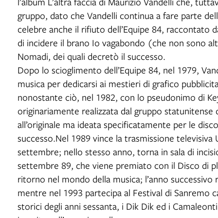
l’album L’altra faccia di Maurizio Vandelli che, tutt
gruppo, dato che Vandelli continua a fare parte del
celebre anche il rifiuto dell’Equipe 84, raccontato da
di incidere il brano Io vagabondo (che non sono al
Nomadi, dei quali decretò il successo.
Dopo lo scioglimento dell’Equipe 84, nel 1979, V
musica per dedicarsi ai mestieri di grafico pubblicit
nonostante ciò, nel 1982, con lo pseudonimo di Key
originariamente realizzata dal gruppo statunitense 
all’originale ma ideata specificatamente per le dis
successo.Nel 1989 vince la trasmissione televisiva
settembre; nello stesso anno, torna in sala di incisi
settembre 89, che viene premiato con il Disco di pla
ritorno nel mondo della musica; l’anno successivo r
mentre nel 1993 partecipa al Festival di Sanremo c
storici degli anni sessanta, i Dik Dik ed i Camaleon