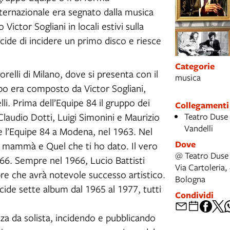
nternazionale era segnato dalla musica
 Victor Sogliani in locali estivi sulla
cide di incidere un primo disco e riesce
Categorie
gorelli di Milano, dove si presenta con il
musica
ppo era composto da Victor Sogliani,
li. Prima dell’Equipe 84 il gruppo dei
Collegamenti
laudio Dotti, Luigi Simonini e Maurizio
Teatro Duse 
Vandelli
e l’Equipe 84 a Modena, nel 1963. Nel
Dove
 e mammà e Quel che ti ho dato. Il vero
@ Teatro Duse
66. Sempre nel 1966, Lucio Battisti
Via Cartoleria
re che avrà notevole successo artistico.
Bologna
ncide sette album dal 1965 al 1977, tutti
Condividi
enza da solista, incidendo e pubblicando