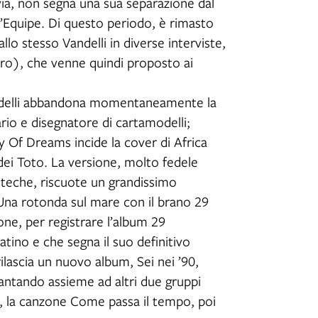
avia, non segna una sua separazione dal
l’Equipe. Di questo periodo, è rimasto
llo stesso Vandelli in diverse interviste,
tro), che venne quindi proposto ai
andelli abbandona momentaneamente la
ario e disegnatore di cartamodelli;
 Of Dreams incide la cover di Africa
dei Toto. La versione, molto fedele
coteche, riscuote un grandissimo
 Una rotonda sul mare con il brano 29
one, per registrare l’album 29
tino e che segna il suo definitivo
ilascia un nuovo album, Sei nei ’90,
antando assieme ad altri due gruppi
ti, la canzone Come passa il tempo, poi