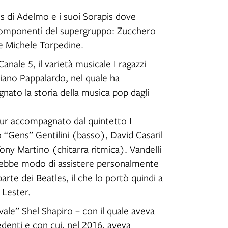
 di Adelmo e i suoi Sorapis dove
i componenti del supergruppo: Zucchero
 e Michele Torpedine.
nale 5, il varietà musicale I ragazzi
driano Pappalardo, nel quale ha
nato la storia della musica pop dagli
tour accompagnato dal quintetto I
o “Gens” Gentilini (basso), David Casaril
ony Martino (chitarra ritmica). Vandelli
2 ebbe modo di assistere personalmente
arte dei Beatles, il che lo portò quindi a
Lester.
ivale” Shel Shapiro – con il quale aveva
edenti e con cui, nel 2016, aveva