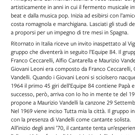
artisticamente in anni in cui il fermento musicale i
beat e dalla musica pop. Inizia ad esibirsi con l’amico
costa romagnola e marchigiana. Lasciati gli studi de
a proporsi per un impegno di tre mesi in Spagna.
Ritornato in Italia riceve un invito inaspettato al Vi
gruppo che diventerà in seguito l’Equipe 84. Il gru
Franco Ceccarelli, Alfio Cantarella e Maurizio Vandel
Giovani Leoni era composto da Franco Ceccarelli, C
Vandelli. Quando i Giovani Leoni si sciolsero nacqu
1964 il primo 45 giri dell’Equipe 84 contiene Papà
successo, però, arriva con Io ho in mente te del 19
propone a Maurizio Vandelli la canzone 29 Settemb
Nel 1969 viene inciso Tutta mia la città. Il gruppo i
con la presenza di Vandelli come cantante solista.
All’inizio degli anni ’70, il cantante tenta un’esperi