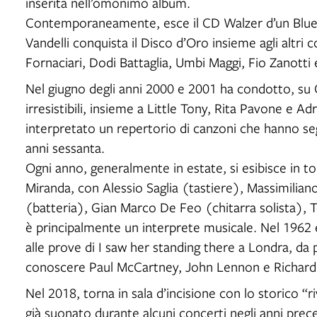
inserita nell’omonimo album.
Contemporaneamente, esce il CD Walzer d’un Blues
Vandelli conquista il Disco d’Oro insieme agli altr
Fornaciari, Dodi Battaglia, Umbi Maggi, Fio Zanotti
Nel giugno degli anni 2000 e 2001 ha condotto, su Ca
irresistibili, insieme a Little Tony, Rita Pavone e A
interpretato un repertorio di canzoni che hanno seg
anni sessanta.
Ogni anno, generalmente in estate, si esibisce in 
Miranda, con Alessio Saglia (tastiere), Massimilian
(batteria), Gian Marco De Feo (chitarra solista), T
è principalmente un interprete musicale. Nel 196
alle prove di I saw her standing there a Londra, da p
conoscere Paul McCartney, John Lennon e Richard 
Nel 2018, torna in sala d’incisione con lo storico “r
già suonato durante alcuni concerti negli anni prec