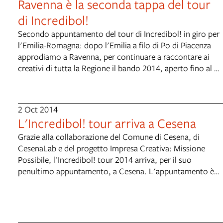
Ravenna è la seconda tappa del tour
di Incredibol!
Secondo appuntamento del tour di Incredibol! in giro per
l'Emilia-Romagna: dopo l'Emilia a filo di Po di Piacenza
approdiamo a Ravenna, per continuare a raccontare ai
creativi di tutta la Regione il bando 2014, aperto fino al 30
ottobre. Il secondo appuntamento è il 23 settembre dalle
17:30 alla Sala d'Attorre, in via Ponte Marino 2 a
Ravenna, nel quartier generale del Comitato Promotore
2 Oct 2014
per Ravenna Capitale Europea della Cultura 2019 (qui
L'Incredibol! tour arriva a Cesena
l'evento Facebook). Aspettiamo i creativi e gli operatori
culturali della Romagna (di tutte le età) per raccontare il
Grazie alla collaborazione del Comune di Cesena, di
bando Incredibol! 2014 e rispondere alle domande su
CesenaLab e del progetto Impresa Creativa: Missione
come candidarsi. Con un breve intervento, sarà dei nostri
Possibile, l'Incredibol! tour 2014 arriva, per il suo
Nadia Carboni, project manager di Ravenna 2019.
penultimo appuntamento, a Cesena. L'appuntamento è
per il 10 ottobre a CesenaLab (via Martiri della Libertà
14/C - Cesena) a partire dalle 17:30(qui l'evento
Facebook). Oltre al consueto incontro con lo staff di
Incredibol!, che spiegherà e risponderà ai dubbi legati alla