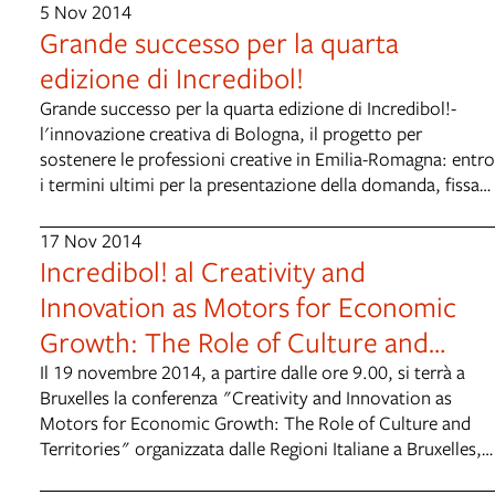
partecipazione del bando aperto fino al 30 ottobre,
5 Nov 2014
Grande successo per la quarta
l'appuntamento di Cesena ospiterà gli interventi di due
vincitori delle scorse edizioni, Idea Ginger e Night Created
edizione di Incredibol!
Design, per confrontare le proprie esperienze con quelle
Grande successo per la quarta edizione di Incredibol!-
dei team selezionati dal bando Impresa Creativa: Missione
l'innovazione creativa di Bologna, il progetto per
Possibile. Il prossimo e ultimo appuntamento
sostenere le professioni creative in Emilia-Romagna: entro
dell'Incredibol Tour! 2014 sarà il 16 ottobre a Bologna,
i termini ultimi per la presentazione della domanda, fissati
presso la Sala Tassinari di Palazzo d'Accursio (piazza
per il 30 ottobre, sono infatti pervenuti ben 116 progetti
Maggiore 6). Dalle 17:30 i partner della rete a sostegno
d’impresa, rispetto ai 87 della precedente edizione del
delle professioni creative della Regione Emilia-Romagna
17 Nov 2014
2013. Nel dettaglio, sono state presentate 49 proposte da
Incredibol! al Creativity and
saranno impegnati in incontri con singoli candidati, per
associazioni e 67 proposte da neo-imprese, liberi
dare consigli su come migliorare e perfezionare il proprio
Innovation as Motors for Economic
professionisti e studi associati di tutta l'Emilia-Romagna.A
progetto in vista del 30 ottobre.
Growth: The Role of Culture and
questi si affiancano quest'anno i 13 co-working della
regione che hanno chiesto di poter essere accreditati, in
Territories
Il 19 novembre 2014, a partire dalle ore 9.00, si terrà a
cui alcuni vincitori di Incredibol potranno spendere un
Bruxelles la conferenza "Creativity and Innovation as
voucher apposito di 1.500,00 euro. L'accreditamento dei
Motors for Economic Growth: The Role of Culture and
co-working continua, gli interessati possono ancora
Territories" organizzata dalle Regioni Italiane a Bruxelles,
inviare i moduli. In particolare le domande sono arrivate
con il supporto della Rappresentanza Permanente d'Italia
dalle seguenti zone: 65 da Bologna e provincia (31