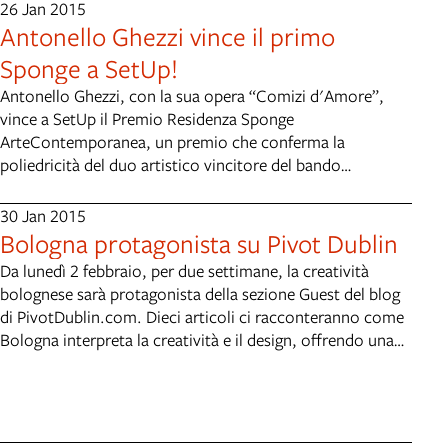
anni Ottanta: sulla scia dell'eccesso, sono fissati
26 Jan 2015
Antonello Ghezzi vince il primo
rispettivamente per Sabato 13 dicembre, ore 15.00 -
16.30, e Sabato 31 gennaio, ore 15.00 - 16.30. Maggiori
Sponge a SetUp!
informazioni sul programma completo le trovate sul sito
Antonello Ghezzi, con la sua opera “Comizi d'Amore”,
SMELL Per prenotazioni atelier@smellfestival.it - tel. 348
vince a SetUp il Premio Residenza Sponge
4262301
ArteContemporanea, un premio che conferma la
poliedricità del duo artistico vincitore del bando
Incredibol! 2014 e della menzione speciale 'Creative Spin'
per lo spillover creativo. La giuria composta da Giovanni
30 Jan 2015
Gaggia (Direttore di Sponge), Simona Gavioli e Alice
Bologna protagonista su Pivot Dublin
Zannoni (Direttrici di SetUp), ha motivato il premio con
Da lunedì 2 febbraio, per due settimane, la creatività
queste parole: "Per la raffinatezza dell'opera
bolognese sarà protagonista della sezione Guest del blog
nell'affrontare il tema universale della diversità facendo
di PivotDublin.com. Dieci articoli ci racconteranno come
riferimento alla letteratura italiana attraverso le parole del
Bologna interpreta la creatività e il design, offrendo una
poeta Giuseppe Ungaretti". Il premio Sponge offrirà agli
panoramica che parte da metà del ‘900 con Dino Gavina e
artisti una settimana di residenza presso Casa Sponge,
che arriva fino alle iniziative pubbliche promosse dal
nella colline marchigiane di Pergola, durante la prima
Comune di Bologna come il progetto Incredibol! -
metà di giugno 2015, e la partecipazione alla mostra
L'INnovazione CREativa DI BOLogna. A curare questo
collettiva Perfect Number che si terrà nella prima