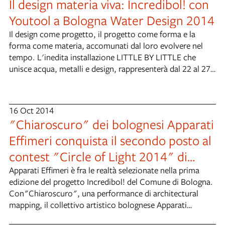
Il design materia viva: Incredibol! con
Youtool a Bologna Water Design 2014
Il design come progetto, il progetto come forma e la
forma come materia, accomunati dal loro evolvere nel
tempo. L'inedita installazione LITTLE BY LITTLE che
unisce acqua, metalli e design, rappresenterà dal 22 al 27
settembre la speranza di integrare imprese tradizionali e
creative per innovare i territori all'interno di Bologna
Water Design, appuntamento divenuto rapidamente di
16 Oct 2014
riferimento per chi si occupa di progetto in Emilia-
"Chiaroscuro" dei bolognesi Apparati
Romagna. L'installazione, realizzata da Youtool (startup
Effimeri conquista il secondo posto al
vincitrice dell'edizione 2012 di Incredibol!) riunisce e
presenta i frutti di Curti Metallo, brand di Bargellino (BO)
contest "Circle of Light 2014" di
nato dalla consulenza di “rigenerazione d'impresa” che
Mosca
Apparati Effimeri è fra le realtà selezionate nella prima
proprio Youtool ha realizzato per Curti Lamiere,
edizione del progetto Incredibol! del Comune di Bologna.
tradizionale azienda terzista locale. Un vero e proprio
Con"Chiaroscuro", una performance di architectural
percorso partecipato d'innovazione d'impresa, aperto e
mapping, il collettivo artistico bolognese Apparati
multidisciplinare, in cui tanto la comunicazione quanto il
Effimeri ha conquistato il secondo posto al contest
processo di produzione del prodotto sono stati