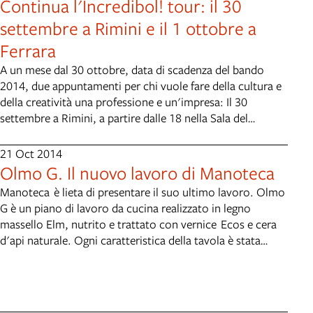
Continua l'Incredibol! tour: il 30
settembre a Rimini e il 1 ottobre a
Ferrara
A un mese dal 30 ottobre, data di scadenza del bando
2014, due appuntamenti per chi vuole fare della cultura e
della creatività una professione e un'impresa: Il 30
settembre a Rimini, a partire dalle 18 nella Sala del
Podestà della Residenza Comunale, in piazza Cavour,
grazie alla collaborazione del Comune di Rimini (qui
21 Oct 2014
l'evento Facebook). Il 1 ottobre a Ferrara dalle 16 a
Olmo G. Il nuovo lavoro di Manoteca
Palazzo Savonuzzi, in via Darsena 57, ospiti del Consorzio
Manoteca è lieta di presentare il suo ultimo lavoro. Olmo
Wunderkammer, già vincitore di Incredibol! nel 2012 (qui
G è un piano di lavoro da cucina realizzato in legno
l'evento Facebook). Parteciperanno all'appuntamento il
massello Elm, nutrito e trattato con vernice Ecos e cera
Vicesindaco del Comune di Ferrara Massimo Maisto e tre
d'api naturale. Ogni caratteristica della tavola è stata
partner della rete a sostegno delle professioni creative di
rispettata ed ogni segno dell'invecchiamento trattato con
Incredibol!: Federica Benatti (Ordine degli Architetti della
cura. I nuovi elementi che entrano a far parte del tavolo
Provincia di Bologna), Francesco Capizzi (Studio Legale
sono il lavabo in ceramica industriale Pozzi Ginori ed un
Capizzi) e Riccardo Pacchioni (Provincia di Bologna). I
mixer in acciaio inox con rubinetto pull-down. Prima della
prossimi appuntamenti dell'Incredibol! tour sono: 10