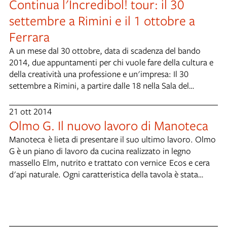
Continua l'Incredibol! tour: il 30
settembre a Rimini e il 1 ottobre a
Ferrara
A un mese dal 30 ottobre, data di scadenza del bando
2014, due appuntamenti per chi vuole fare della cultura e
della creatività una professione e un'impresa: Il 30
settembre a Rimini, a partire dalle 18 nella Sala del
Podestà della Residenza Comunale, in piazza Cavour,
grazie alla collaborazione del Comune di Rimini (qui
21 ott 2014
l'evento Facebook). Il 1 ottobre a Ferrara dalle 16 a
Olmo G. Il nuovo lavoro di Manoteca
Palazzo Savonuzzi, in via Darsena 57, ospiti del Consorzio
Manoteca è lieta di presentare il suo ultimo lavoro. Olmo
Wunderkammer, già vincitore di Incredibol! nel 2012 (qui
G è un piano di lavoro da cucina realizzato in legno
l'evento Facebook). Parteciperanno all'appuntamento il
massello Elm, nutrito e trattato con vernice Ecos e cera
Vicesindaco del Comune di Ferrara Massimo Maisto e tre
d'api naturale. Ogni caratteristica della tavola è stata
partner della rete a sostegno delle professioni creative di
rispettata ed ogni segno dell'invecchiamento trattato con
Incredibol!: Federica Benatti (Ordine degli Architetti della
cura. I nuovi elementi che entrano a far parte del tavolo
Provincia di Bologna), Francesco Capizzi (Studio Legale
sono il lavabo in ceramica industriale Pozzi Ginori ed un
Capizzi) e Riccardo Pacchioni (Provincia di Bologna). I
mixer in acciaio inox con rubinetto pull-down. Prima della
prossimi appuntamenti dell'Incredibol! tour sono: 10