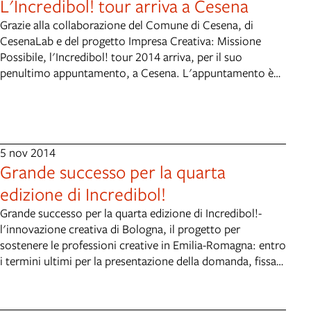
L'Incredibol! tour arriva a Cesena
Grazie alla collaborazione del Comune di Cesena, di
CesenaLab e del progetto Impresa Creativa: Missione
Possibile, l'Incredibol! tour 2014 arriva, per il suo
penultimo appuntamento, a Cesena. L'appuntamento è
per il 10 ottobre a CesenaLab (via Martiri della Libertà
14/C - Cesena) a partire dalle 17:30(qui l'evento
Facebook). Oltre al consueto incontro con lo staff di
Incredibol!, che spiegherà e risponderà ai dubbi legati alla
partecipazione del bando aperto fino al 30 ottobre,
5 nov 2014
Grande successo per la quarta
l'appuntamento di Cesena ospiterà gli interventi di due
vincitori delle scorse edizioni, Idea Ginger e Night Created
edizione di Incredibol!
Design, per confrontare le proprie esperienze con quelle
Grande successo per la quarta edizione di Incredibol!-
dei team selezionati dal bando Impresa Creativa: Missione
l'innovazione creativa di Bologna, il progetto per
Possibile. Il prossimo e ultimo appuntamento
sostenere le professioni creative in Emilia-Romagna: entro
dell'Incredibol Tour! 2014 sarà il 16 ottobre a Bologna,
i termini ultimi per la presentazione della domanda, fissati
presso la Sala Tassinari di Palazzo d'Accursio (piazza
per il 30 ottobre, sono infatti pervenuti ben 116 progetti
Maggiore 6). Dalle 17:30 i partner della rete a sostegno
d’impresa, rispetto ai 87 della precedente edizione del
delle professioni creative della Regione Emilia-Romagna
2013. Nel dettaglio, sono state presentate 49 proposte da