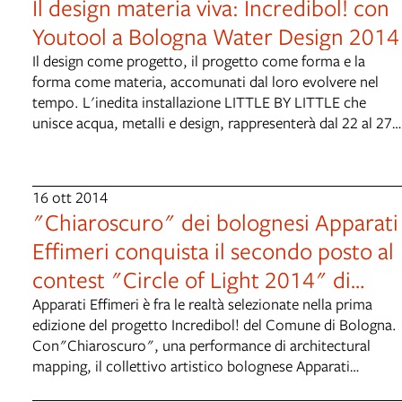
Il design materia viva: Incredibol! con
Youtool a Bologna Water Design 2014
Il design come progetto, il progetto come forma e la
forma come materia, accomunati dal loro evolvere nel
tempo. L'inedita installazione LITTLE BY LITTLE che
unisce acqua, metalli e design, rappresenterà dal 22 al 27
settembre la speranza di integrare imprese tradizionali e
creative per innovare i territori all'interno di Bologna
Water Design, appuntamento divenuto rapidamente di
16 ott 2014
riferimento per chi si occupa di progetto in Emilia-
"Chiaroscuro" dei bolognesi Apparati
Romagna. L'installazione, realizzata da Youtool (startup
Effimeri conquista il secondo posto al
vincitrice dell'edizione 2012 di Incredibol!) riunisce e
presenta i frutti di Curti Metallo, brand di Bargellino (BO)
contest "Circle of Light 2014" di
nato dalla consulenza di “rigenerazione d'impresa” che
Mosca
Apparati Effimeri è fra le realtà selezionate nella prima
proprio Youtool ha realizzato per Curti Lamiere,
edizione del progetto Incredibol! del Comune di Bologna.
tradizionale azienda terzista locale. Un vero e proprio
Con"Chiaroscuro", una performance di architectural
percorso partecipato d'innovazione d'impresa, aperto e
mapping, il collettivo artistico bolognese Apparati
multidisciplinare, in cui tanto la comunicazione quanto il
Effimeri ha conquistato il secondo posto al contest
processo di produzione del prodotto sono stati