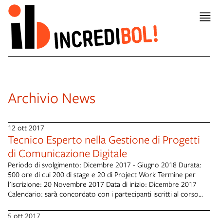
Archivio News
12 ott 2017
Tecnico Esperto nella Gestione di Progetti
di Comunicazione Digitale
Periodo di svolgimento: Dicembre 2017 - Giugno 2018 Durata:
500 ore di cui 200 di stage e 20 di Project Work Termine per
l'iscrizione: 20 Novembre 2017 Data di inizio: Dicembre 2017
Calendario: sarà concordato con i partecipanti iscritti al corso
Posti disponibili: 15 Sede: Futura - Via Bologna, 96/e - San
Giovanni in Persiceto (BO) Destinatari: persone residenti o
5 ott 2017